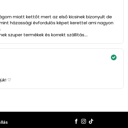
gom miatt kettőt mert az első kicsinek bizonyult de
mint házassági évfordulós képet kerettel ami nagyon
.
ek szuper termékek és korrekt szállítás.
jük! ♡
állás