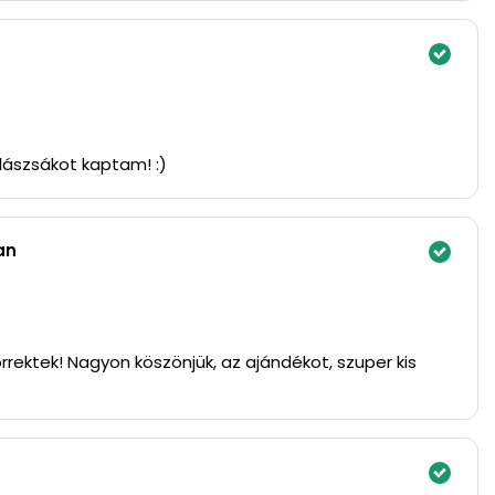
lászsákot kaptam! :)
an
rrektek! Nagyon köszönjük, az ajándékot, szuper kis