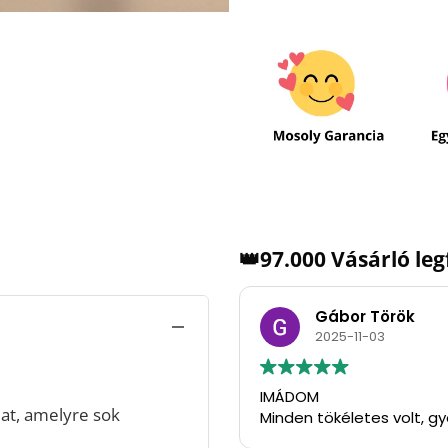
👑97.000 Vásárló le
Gábor Török
2025-11-03
IMÁDOM
at, amelyre sok
Minden tökéletes volt, g