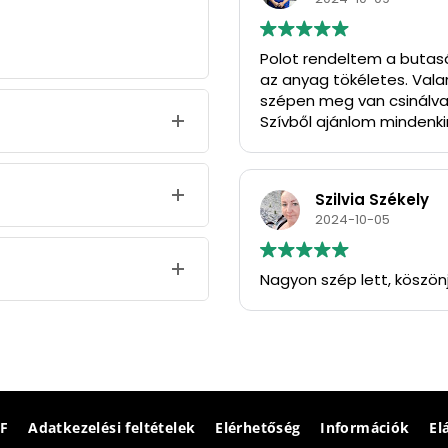
Polot rendeltem a butasá
az anyag tökéletes. Vala
szépen meg van csinálva
Szívből ajánlom mindenkin
Köszönöm szépen.
Szilvia Székely
2024-10-05
Nagyon szép lett, köszön
F
Adatkezelési feltételek
Elérhetőség
Információk
El