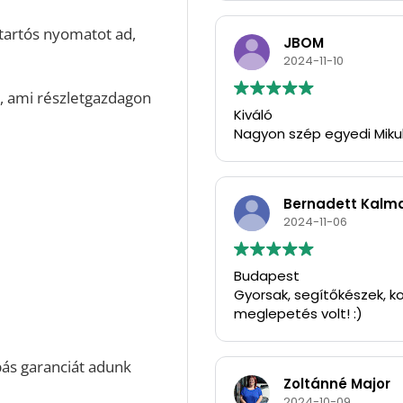
 tartós nyomatot ad,
JBOM
2024-11-10
, ami részletgazdagon
Kiváló
Nagyon szép egyedi Miku
Bernadett Kalm
2024-11-06
Budapest
Gyorsak, segítőkészek, ko
meglepetés volt! :)
pás garanciát adunk
Zoltánné Major
2024-10-09