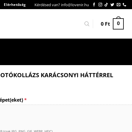
Kérdésed van? info@lovenir.hu
Elérhetőség
0
Ft
0
 FOTÓKOLLÁZS KARÁCSONYI HÁTTÉRREL
épet(eket)
*
(csak JPG, PNG, GIF, WEBP, HEIC)