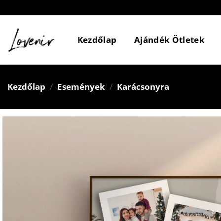
Skip
to
content
Kezdőlap
Ajándék Ötletek
Kezdőlap
/
Események
/
Karácsonyra