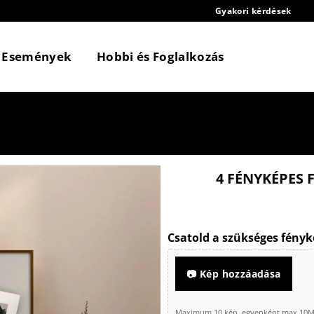
Gyakori kérdések
Események
Hobbi és Foglalkozás
4 FÉNYKÉPES
Csatold a szükséges fényk
📷 Kép hozzáadása
Maximum 10 kép, egyenként max 10MB 