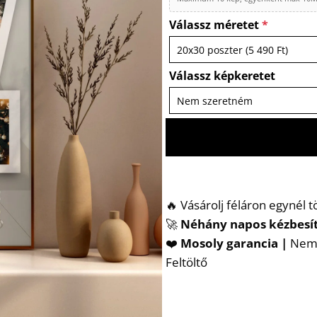
Válassz méretet
*
Válassz képkeretet
🔥 Vásárolj féláron egynél 
🚀
Néhány napos kézbesí
❤️
Mosoly garancia |
Nem t
Feltöltő