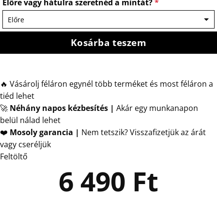
Előre vagy hátulra szeretnéd a mintát?
*
Kosárba teszem
🔥 Vásárolj féláron egynél több terméket és most féláron a
tiéd lehet
🚀
Néhány napos kézbesítés
|
Akár egy munkanapon
belül nálad lehet
❤️
Mosoly garancia |
Nem tetszik? Visszafizetjük az árát
vagy cseréljük
Feltöltő
6 490
Ft