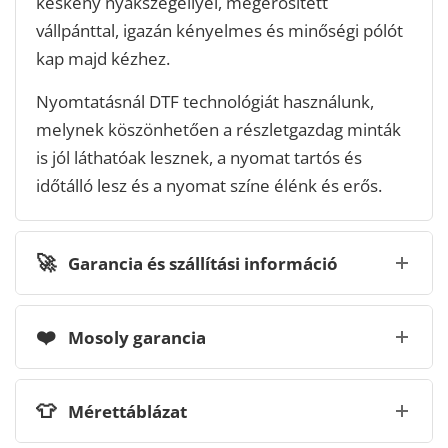
keskeny nyakszegéllyel, megerősített
vállpánttal, igazán kényelmes és minőségi pólót
kap majd kézhez.
Nyomtatásnál DTF technológiát használunk,
melynek köszönhetően a részletgazdag minták
is jól láthatóak lesznek, a nyomat tartós és
időtálló lesz és a nyomat színe élénk és erős.
🚀
Garancia és szállítási információ
❤️
Mosoly garancia
👕
Mérettáblázat