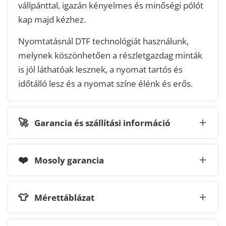
vállpánttal, igazán kényelmes és minőségi pólót
kap majd kézhez.
Nyomtatásnál DTF technológiát használunk,
melynek köszönhetően a részletgazdag minták
is jól láthatóak lesznek, a nyomat tartós és
időtálló lesz és a nyomat színe élénk és erős.
🚀
Garancia és szállítási információ
❤️
Mosoly garancia
👕
Mérettáblázat