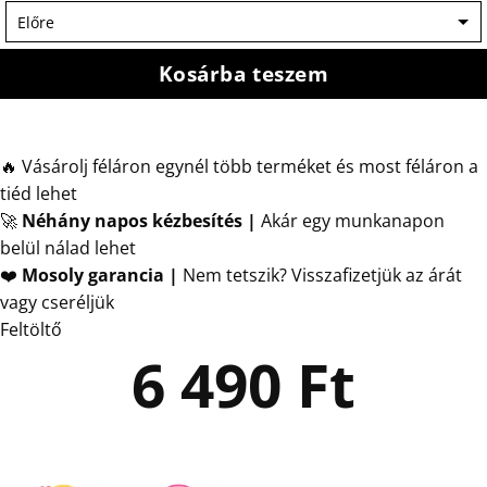
Kosárba teszem
🔥 Vásárolj féláron egynél több terméket és most féláron a
tiéd lehet
🚀
Néhány napos kézbesítés
|
Akár egy munkanapon
belül nálad lehet
❤️
Mosoly garancia |
Nem tetszik? Visszafizetjük az árát
vagy cseréljük
Feltöltő
6 490
Ft