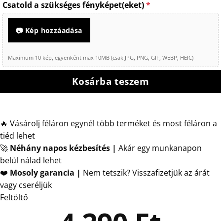
Csatold a szükséges fényképet(eket)
*
📷 Kép hozzáadása
Maximum 10 kép, egyenként max 10MB (csak JPG, PNG, GIF, WEBP, HEIC)
Kosárba teszem
🔥 Vásárolj féláron egynél több terméket és most féláron a
tiéd lehet
🚀
Néhány napos kézbesítés
|
Akár egy munkanapon
belül nálad lehet
❤️
Mosoly garancia |
Nem tetszik? Visszafizetjük az árát
vagy cseréljük
Feltöltő