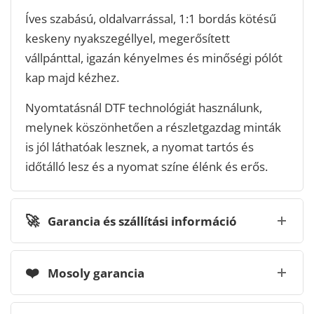
Íves szabású, oldalvarrással, 1:1 bordás kötésű
keskeny nyakszegéllyel, megerősített
vállpánttal, igazán kényelmes és minőségi pólót
kap majd kézhez.
Nyomtatásnál DTF technológiát használunk,
melynek köszönhetően a részletgazdag minták
is jól láthatóak lesznek, a nyomat tartós és
időtálló lesz és a nyomat színe élénk és erős.
🚀
Garancia és szállítási információ
❤️
Mosoly garancia