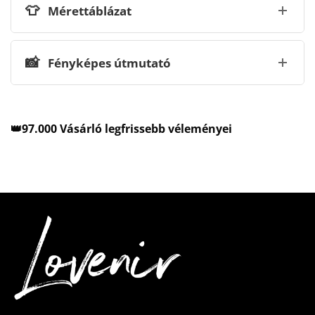
👕
Mérettáblázat
📸
Fényképes útmutató
👑97.000 Vásárló legfrissebb véleményei