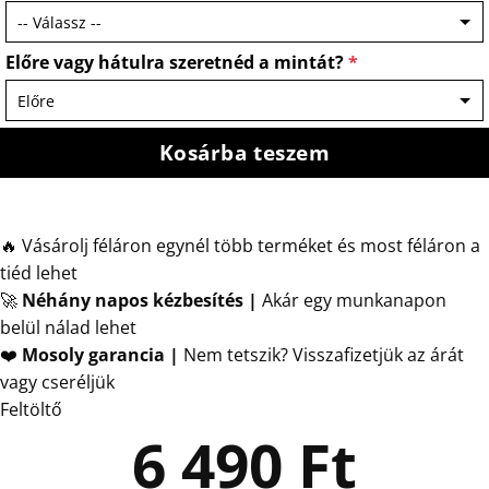
Előre vagy hátulra szeretnéd a mintát?
*
Kosárba teszem
🔥 Vásárolj féláron egynél több terméket és most féláron a
tiéd lehet
🚀
Néhány napos kézbesítés
|
Akár egy munkanapon
belül nálad lehet
❤️
Mosoly garancia |
Nem tetszik? Visszafizetjük az árát
vagy cseréljük
Feltöltő
6 490
Ft