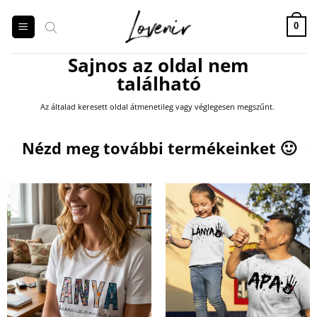
Skip
to
0
content
Sajnos az oldal nem
található
Az általad keresett oldal átmenetileg vagy véglegesen megszűnt.
Products
search
Nézd meg további termékeinket 🙂