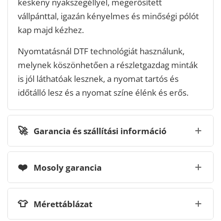
keskeny nyakszegéllyel, megerősített
vállpánttal, igazán kényelmes és minőségi pólót
kap majd kézhez.
Nyomtatásnál DTF technológiát használunk,
melynek köszönhetően a részletgazdag minták
is jól láthatóak lesznek, a nyomat tartós és
időtálló lesz és a nyomat színe élénk és erős.
🚀
Garancia és szállítási információ
❤️
Mosoly garancia
👕
Mérettáblázat