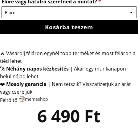
Előre vagy hátulra szeretnéd a mintát?
*
Kosárba teszem
🔥 Vásárolj féláron egynél több terméket és most féláron a
tiéd lehet
🚀
Néhány napos kézbesítés
|
Akár egy munkanapon
belül nálad lehet
❤️
Mosoly garancia |
Nem tetszik? Visszafizetjük az árát
vagy cseréljük
memeshop
Feltöltő
6 490
Ft