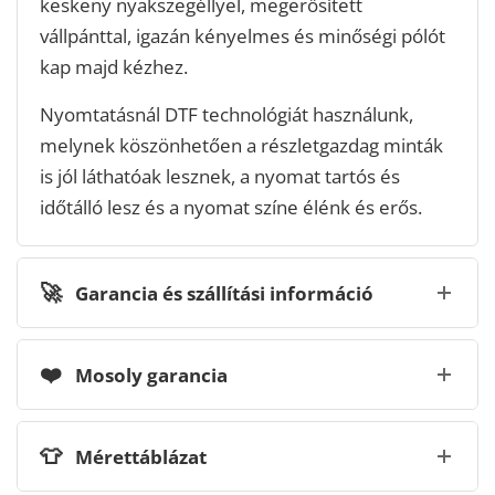
keskeny nyakszegéllyel, megerősített
vállpánttal, igazán kényelmes és minőségi pólót
kap majd kézhez.
Nyomtatásnál DTF technológiát használunk,
melynek köszönhetően a részletgazdag minták
is jól láthatóak lesznek, a nyomat tartós és
időtálló lesz és a nyomat színe élénk és erős.
🚀
Garancia és szállítási információ
❤️
Mosoly garancia
👕
Mérettáblázat