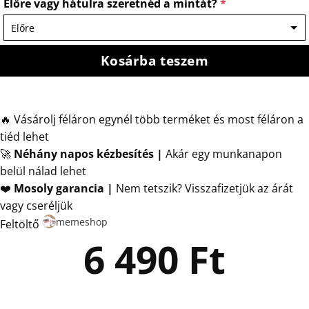
Előre vagy hátulra szeretnéd a mintát?
*
Kosárba teszem
🔥 Vásárolj féláron egynél több terméket és most féláron a
tiéd lehet
🚀
Néhány napos kézbesítés
|
Akár egy munkanapon
belül nálad lehet
❤️
Mosoly garancia |
Nem tetszik? Visszafizetjük az árát
vagy cseréljük
memeshop
Feltöltő
6 490
Ft