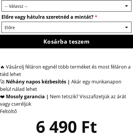
Előre vagy hátulra szeretnéd a mintát?
*
Kosárba teszem
🔥 Vásárolj féláron egynél több terméket és most féláron a
tiéd lehet
🚀
Néhány napos kézbesítés
|
Akár egy munkanapon
belül nálad lehet
❤️
Mosoly garancia |
Nem tetszik? Visszafizetjük az árát
vagy cseréljük
Feltöltő
6 490
Ft