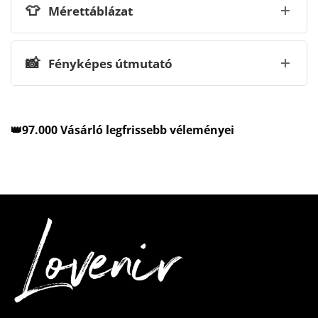
👕
Mérettáblázat
📸
Fényképes útmutató
👑97.000 Vásárló legfrissebb véleményei