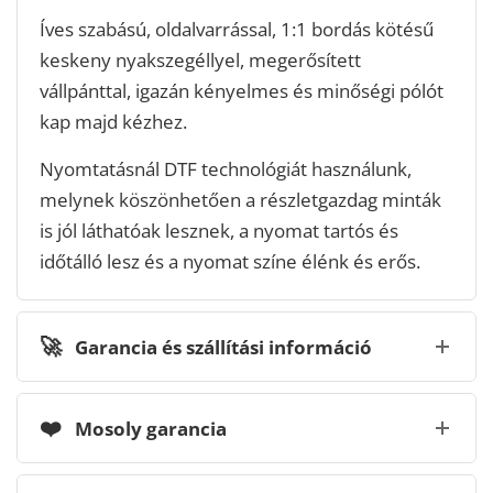
Íves szabású, oldalvarrással, 1:1 bordás kötésű
keskeny nyakszegéllyel, megerősített
vállpánttal, igazán kényelmes és minőségi pólót
kap majd kézhez.
Nyomtatásnál DTF technológiát használunk,
melynek köszönhetően a részletgazdag minták
is jól láthatóak lesznek, a nyomat tartós és
időtálló lesz és a nyomat színe élénk és erős.
🚀
Garancia és szállítási információ
❤️
Mosoly garancia