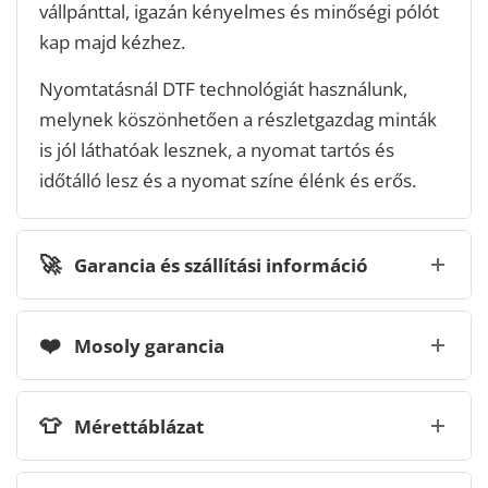
vállpánttal, igazán kényelmes és minőségi pólót
kap majd kézhez.
Nyomtatásnál DTF technológiát használunk,
melynek köszönhetően a részletgazdag minták
is jól láthatóak lesznek, a nyomat tartós és
időtálló lesz és a nyomat színe élénk és erős.
🚀
Garancia és szállítási információ
❤️
Mosoly garancia
👕
Mérettáblázat