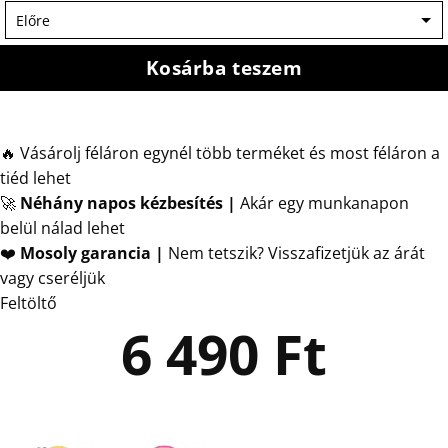
Kosárba teszem
🔥 Vásárolj féláron egynél több terméket és most féláron a
tiéd lehet
🚀
Néhány napos kézbesítés
|
Akár egy munkanapon
belül nálad lehet
❤️
Mosoly garancia |
Nem tetszik? Visszafizetjük az árát
vagy cseréljük
Feltöltő
6 490
Ft