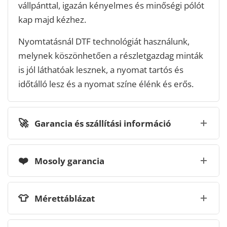
vállpánttal, igazán kényelmes és minőségi pólót
kap majd kézhez.
Nyomtatásnál DTF technológiát használunk,
melynek köszönhetően a részletgazdag minták
is jól láthatóak lesznek, a nyomat tartós és
időtálló lesz és a nyomat színe élénk és erős.
🚀
Garancia és szállítási információ
❤️
Mosoly garancia
👕
Mérettáblázat