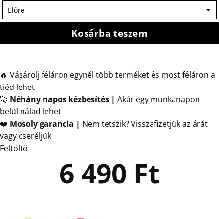
Kosárba teszem
🔥 Vásárolj féláron egynél több terméket és most féláron a
tiéd lehet
🚀
Néhány napos kézbesítés
|
Akár egy munkanapon
belül nálad lehet
❤️
Mosoly garancia |
Nem tetszik? Visszafizetjük az árát
vagy cseréljük
Feltöltő
6 490
Ft