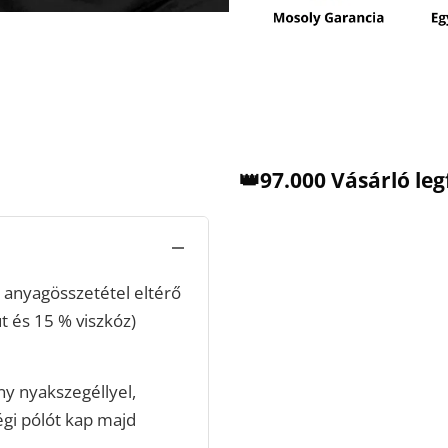
👑97.000 Vásárló le
anyagösszetétel eltérő
t és 15 % viszkóz)
ny nyakszegéllyel,
égi pólót kap majd