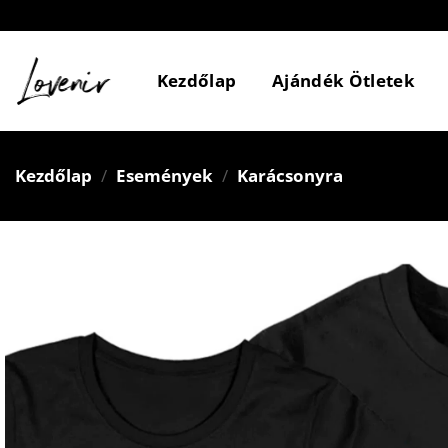
Skip
to
content
Kezdőlap
Ajándék Ötletek
Kezdőlap
/
Események
/
Karácsonyra