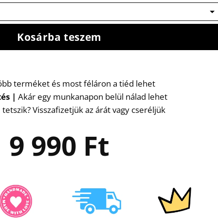
Kosárba teszem
több terméket és most féláron a tiéd lehet
tés
|
Akár egy munkanapon belül nálad lehet
etszik? Visszafizetjük az árát vagy cseréljük
9 990
Ft