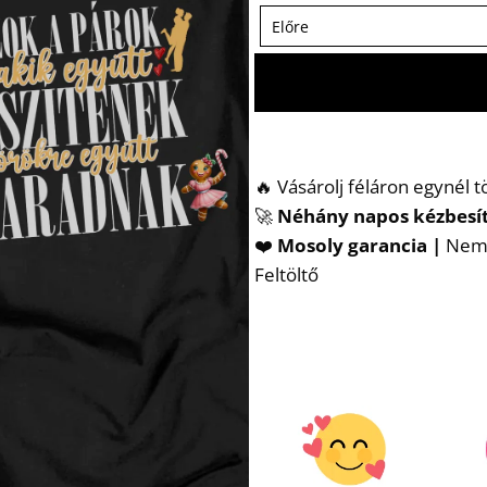
🔥 Vásárolj féláron egynél 
🚀
Néhány napos kézbesí
❤️
Mosoly garancia |
Nem t
Feltöltő