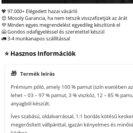
💖 97.000+ Elégedett hazai vásárló
😊 Mosoly Garancia, ha nem tetszik visszafizetjük az árát
💜 Minden egyes megrendelést egyedileg készítünk el
🤗 Gondos odafigyeléssel és szeretettel készül
🚛 3-4 munkanapos szállítással
⭐ Hasznos Információk
🎁
Termék leírás
Prémium póló, amely 100 % pamut (szín esetében az 
lehet – 03 – 97 % pamut, 3 % viszkóz, 12 – 85 % pamu
anyagból készült.
Íves szabású, oldalvarrással, 1:1 bordás kötésű keske
megerősített vállpánttal, igazán kényelmes és minős
kézhez.