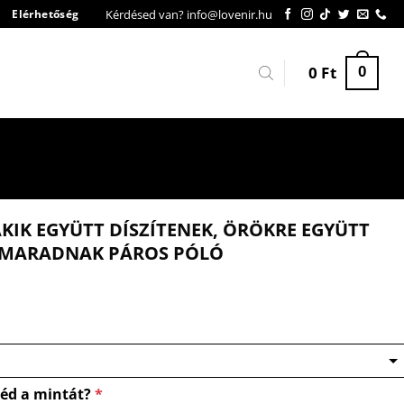
Kérdésed van? info@lovenir.hu
Elérhetőség
0
Ft
0
KIK EGYÜTT DÍSZÍTENEK, ÖRÖKRE EGYÜTT
MARADNAK PÁROS PÓLÓ
néd a mintát?
*