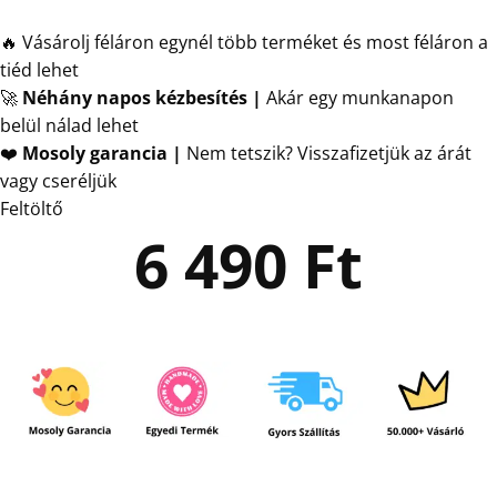
🔥 Vásárolj féláron egynél több terméket és most féláron a
tiéd lehet
🚀
Néhány napos kézbesítés
|
Akár egy munkanapon
belül nálad lehet
❤️
Mosoly garancia |
Nem tetszik? Visszafizetjük az árát
vagy cseréljük
Feltöltő
6 490
Ft