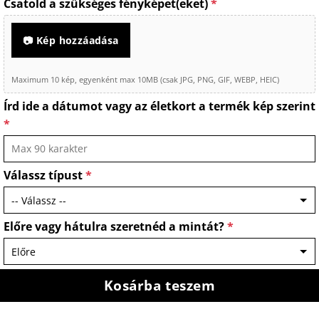
Csatold a szükséges fényképet(eket)
*
📷 Kép hozzáadása
Maximum 10 kép, egyenként max 10MB (csak JPG, PNG, GIF, WEBP, HEIC)
Írd ide a dátumot vagy az életkort a termék kép szerint
*
Válassz típust
*
Előre vagy hátulra szeretnéd a mintát?
*
Kosárba teszem