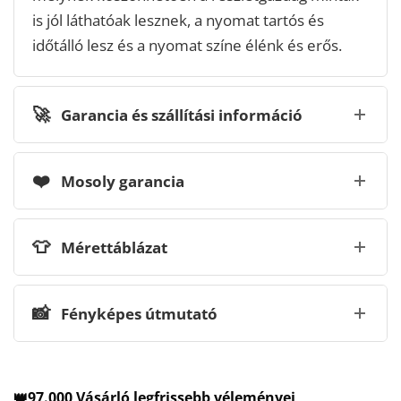
is jól láthatóak lesznek, a nyomat tartós és
időtálló lesz és a nyomat színe élénk és erős.
🚀
Garancia és szállítási információ
❤️
Mosoly garancia
👕
Mérettáblázat
📸
Fényképes útmutató
👑97.000 Vásárló legfrissebb véleményei