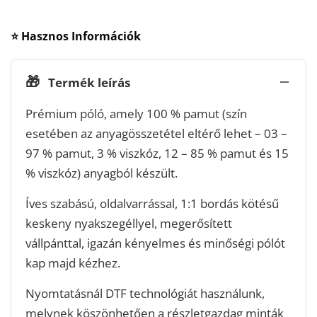
⭐ Hasznos Információk
🎁
Termék leírás
Prémium póló, amely 100 % pamut (szín
esetében az anyagösszetétel eltérő lehet – 03 –
97 % pamut, 3 % viszkóz, 12 – 85 % pamut és 15
% viszkóz) anyagból készült.
Íves szabású, oldalvarrással, 1:1 bordás kötésű
keskeny nyakszegéllyel, megerősített
vállpánttal, igazán kényelmes és minőségi pólót
kap majd kézhez.
Nyomtatásnál DTF technológiát használunk,
melynek köszönhetően a részletgazdag minták