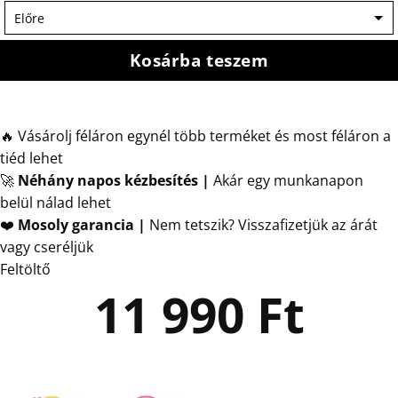
Kosárba teszem
🔥 Vásárolj féláron egynél több terméket és most féláron a
tiéd lehet
🚀
Néhány napos kézbesítés
|
Akár egy munkanapon
belül nálad lehet
❤️
Mosoly garancia |
Nem tetszik? Visszafizetjük az árát
vagy cseréljük
Feltöltő
11 990
Ft