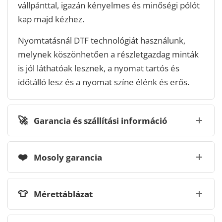
vállpánttal, igazán kényelmes és minőségi pólót
kap majd kézhez.
Nyomtatásnál DTF technológiát használunk,
melynek köszönhetően a részletgazdag minták
is jól láthatóak lesznek, a nyomat tartós és
időtálló lesz és a nyomat színe élénk és erős.
🚀
Garancia és szállítási információ
❤️
Mosoly garancia
👕
Mérettáblázat