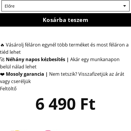
Kosárba teszem
🔥 Vásárolj féláron egynél több terméket és most féláron a
tiéd lehet
🚀
Néhány napos kézbesítés
|
Akár egy munkanapon
belül nálad lehet
❤️
Mosoly garancia |
Nem tetszik? Visszafizetjük az árát
vagy cseréljük
Feltöltő
6 490
Ft