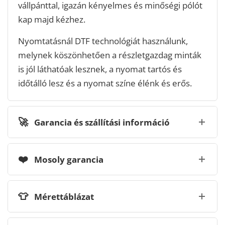
vállpánttal, igazán kényelmes és minőségi pólót
kap majd kézhez.
Nyomtatásnál DTF technológiát használunk,
melynek köszönhetően a részletgazdag minták
is jól láthatóak lesznek, a nyomat tartós és
időtálló lesz és a nyomat színe élénk és erős.
🚀
Garancia és szállítási információ
❤️
Mosoly garancia
👕
Mérettáblázat