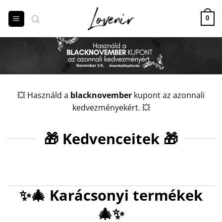
Skip
to
0
content
💥 Használd a
blacknovember
kupont az azonnali
kedvezményekért. 💥
🎁 Kedvenceitek 🎁
✨🎄 Karácsonyi termékek
🎄✨