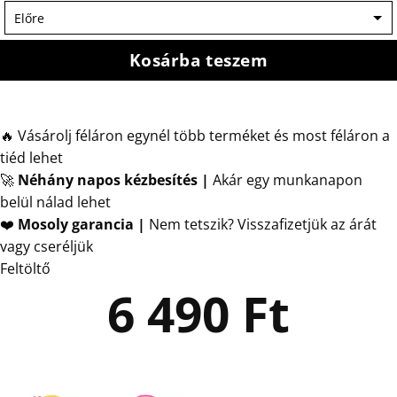
Kosárba teszem
🔥 Vásárolj féláron egynél több terméket és most féláron a
tiéd lehet
🚀
Néhány napos kézbesítés
|
Akár egy munkanapon
belül nálad lehet
❤️
Mosoly garancia |
Nem tetszik? Visszafizetjük az árát
vagy cseréljük
Feltöltő
6 490
Ft