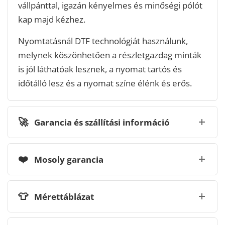
vállpánttal, igazán kényelmes és minőségi pólót
kap majd kézhez.
Nyomtatásnál DTF technológiát használunk,
melynek köszönhetően a részletgazdag minták
is jól láthatóak lesznek, a nyomat tartós és
időtálló lesz és a nyomat színe élénk és erős.
🚀
Garancia és szállítási információ
❤️
Mosoly garancia
👕
Mérettáblázat