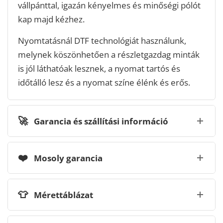
vállpánttal, igazán kényelmes és minőségi pólót
kap majd kézhez.
Nyomtatásnál DTF technológiát használunk,
melynek köszönhetően a részletgazdag minták
is jól láthatóak lesznek, a nyomat tartós és
időtálló lesz és a nyomat színe élénk és erős.
🚀
Garancia és szállítási információ
❤️
Mosoly garancia
👕
Mérettáblázat