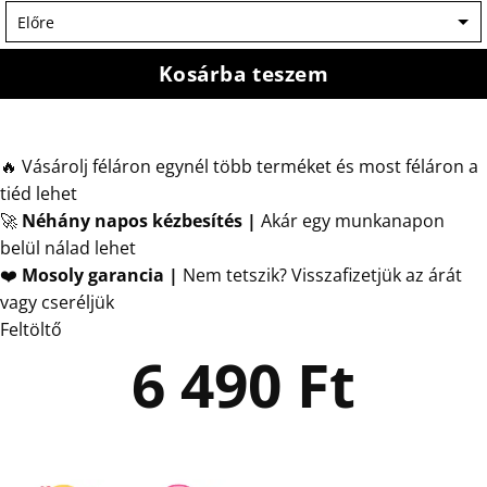
Kosárba teszem
🔥 Vásárolj féláron egynél több terméket és most féláron a
tiéd lehet
🚀
Néhány napos kézbesítés
|
Akár egy munkanapon
belül nálad lehet
❤️
Mosoly garancia |
Nem tetszik? Visszafizetjük az árát
vagy cseréljük
Feltöltő
6 490
Ft