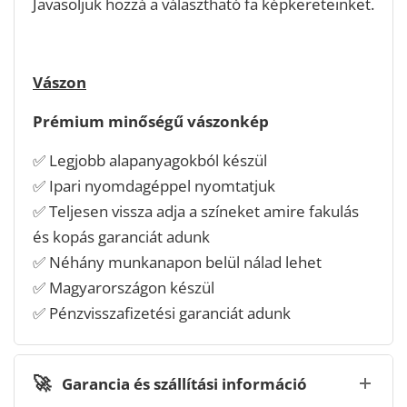
Javasoljuk hozzá a választható fa képkereteinket.
Vászon
Prémium minőségű vászonkép
✅ Legjobb alapanyagokból készül
✅ Ipari nyomdagéppel nyomtatjuk
✅ Teljesen vissza adja a színeket amire fakulás
és kopás garanciát adunk
✅ Néhány munkanapon belül nálad lehet
✅ Magyarországon készül
✅ Pénzvisszafizetési garanciát adunk
🚀
Garancia és szállítási információ