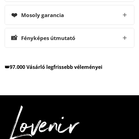
❤️
Mosoly garancia
📸
Fényképes útmutató
👑97.000 Vásárló legfrissebb véleményei