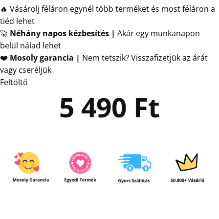
🔥 Vásárolj féláron egynél több terméket és most féláron a
tiéd lehet
🚀
Néhány napos kézbesítés
|
Akár egy munkanapon
belül nálad lehet
❤️
Mosoly garancia |
Nem tetszik? Visszafizetjük az árát
vagy cseréljük
Feltöltő
5 490
Ft