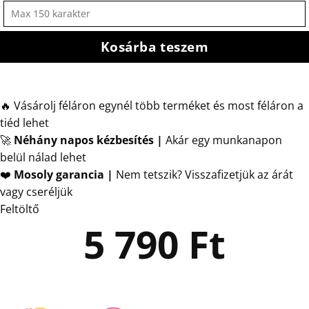
Kosárba teszem
🔥 Vásárolj féláron egynél több terméket és most féláron a
tiéd lehet
🚀
Néhány napos kézbesítés
|
Akár egy munkanapon
belül nálad lehet
❤️
Mosoly garancia |
Nem tetszik? Visszafizetjük az árát
vagy cseréljük
Feltöltő
5 790
Ft