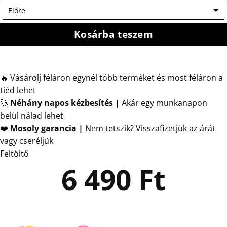
Kosárba teszem
🔥 Vásárolj féláron egynél több terméket és most féláron a
tiéd lehet
🚀
Néhány napos kézbesítés
|
Akár egy munkanapon
belül nálad lehet
❤️
Mosoly garancia |
Nem tetszik? Visszafizetjük az árát
vagy cseréljük
Feltöltő
6 490
Ft