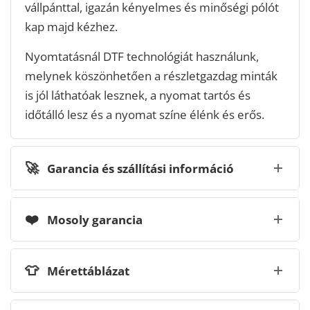
vállpánttal, igazán kényelmes és minőségi pólót
kap majd kézhez.
Nyomtatásnál DTF technológiát használunk,
melynek köszönhetően a részletgazdag minták
is jól láthatóak lesznek, a nyomat tartós és
időtálló lesz és a nyomat színe élénk és erős.
🚀
Garancia és szállítási információ
❤️
Mosoly garancia
👕
Mérettáblázat