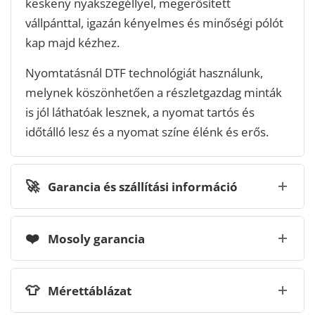
keskeny nyakszegéllyel, megerősített
vállpánttal, igazán kényelmes és minőségi pólót
kap majd kézhez.
Nyomtatásnál DTF technológiát használunk,
melynek köszönhetően a részletgazdag minták
is jól láthatóak lesznek, a nyomat tartós és
időtálló lesz és a nyomat színe élénk és erős.
🚀
Garancia és szállítási információ
❤️
Mosoly garancia
👕
Mérettáblázat