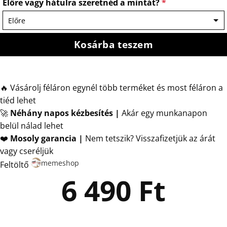
Előre vagy hátulra szeretnéd a mintát?
*
Kosárba teszem
🔥 Vásárolj féláron egynél több terméket és most féláron a
tiéd lehet
🚀
Néhány napos kézbesítés
|
Akár egy munkanapon
belül nálad lehet
❤️
Mosoly garancia |
Nem tetszik? Visszafizetjük az árát
vagy cseréljük
memeshop
Feltöltő
6 490
Ft