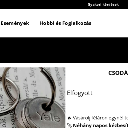
Gyakori kérdések
Események
Hobbi és Foglalkozás
CSODÁ
Elfogyott
🔥 Vásárolj féláron egynél 
🚀
Néhány napos kézbesí