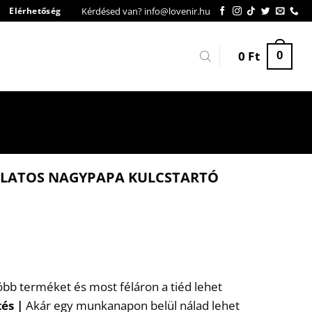
Kérdésed van? info@lovenir.hu
Elérhetőség
0
Ft
0
LATOS NAGYPAPA KULCSTARTÓ
több terméket és most féláron a tiéd lehet
tés
|
Akár egy munkanapon belül nálad lehet