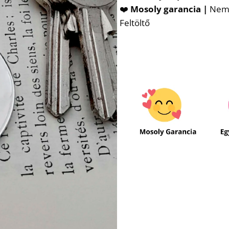
❤️
Mosoly garancia |
Nem t
Feltöltő