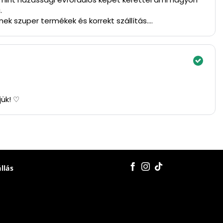
.
ek szuper termékek és korrekt szállítás.
jük! ♡
állás