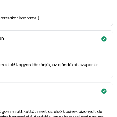
lászsákot kaptam! :)
an
rrektek! Nagyon köszönjük, az ajándékot, szuper kis
gom miatt kettőt mert az első kicsinek bizonyult de
mint házassági évfordulós képet kerettel ami nagyon