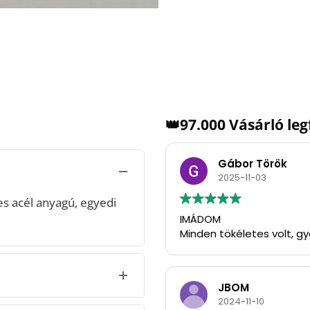
👑97.000 Vásárló le
Gábor Török
2025-11-03
 acél anyagú, egyedi
IMÁDOM
Minden tökéletes volt, g
JBOM
2024-11-10