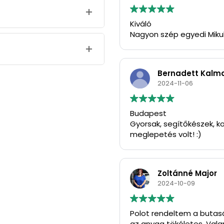
Kiváló
Nagyon szép egyedi Miku
Bernadett Kalm
2024-11-06
Budapest
Gyorsak, segítőkészek, ko
meglepetés volt! :)
Zoltánné Major
2024-10-09
Polot rendeltem a butasá
az anyag tökéletes. Vala