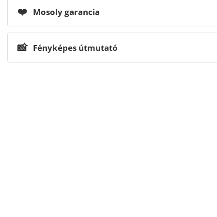
❤️
Mosoly garancia
📸
Fényképes útmutató