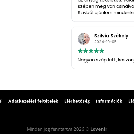
szépen meg van csinálva
Szívből ajánlom mindenkin
Köszönöm szépen.
Szilvia Székely
2024-10-05
Nagyon szép lett, köszön
F
Adatkezelési feltételek
Elérhetőség
Információk
El
Minden jog fenntartva 2026 ©
Lovenir