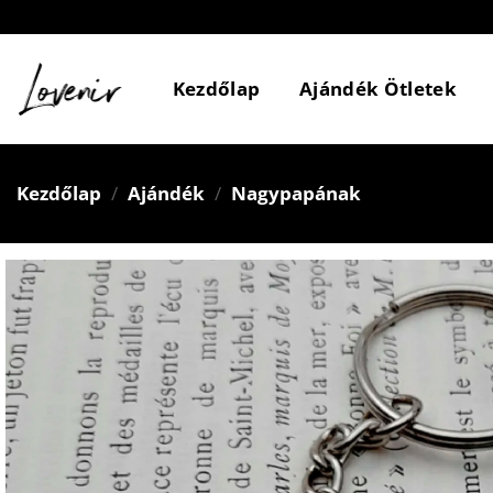
Skip
to
content
Kezdőlap
Ajándék Ötletek
Kezdőlap
/
Ajándék
/
Nagypapának