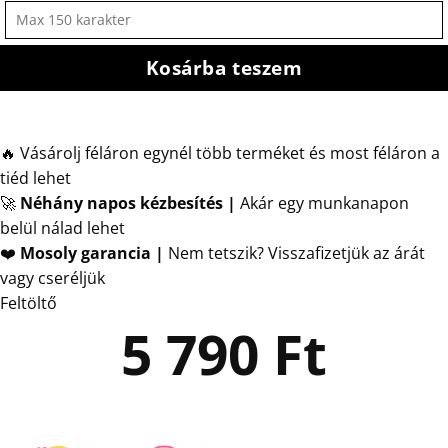
Kosárba teszem
🔥 Vásárolj féláron egynél több terméket és most féláron a
tiéd lehet
🚀
Néhány napos kézbesítés
|
Akár egy munkanapon
belül nálad lehet
❤️
Mosoly garancia |
Nem tetszik? Visszafizetjük az árát
vagy cseréljük
Feltöltő
5 790
Ft