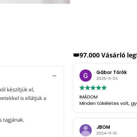
👑97.000 Vásárló le
Gábor Török
2025-11-03
l készítjük el,
IMÁDOM
vetekkel is ellátjuk a
Minden tökéletes volt, g
 tagjának.
JBOM
2024-11-10