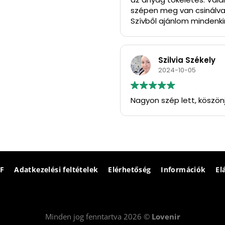
szépen meg van csinálva
Szívből ajánlom mindenkin
Köszönöm szépen.
Szilvia Székely
2024-10-05
Nagyon szép lett, köszön
F
Adatkezelési feltételek
Elérhetőség
Információk
El
Minden jog fenntartva 2026 ©
Lovenir