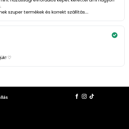
.
ek szuper termékek és korrekt szállítás.
jük! ♡
állás