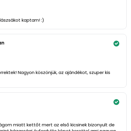
lászsákot kaptam! :)
an
rrektek! Nagyon köszönjük, az ajándékot, szuper kis
gom miatt kettőt mert az első kicsinek bizonyult de
mint házassági évfordulós képet kerettel ami nagyon