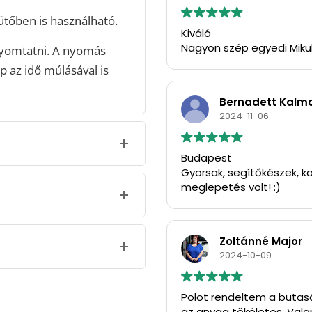
tőben is használható.
Kiváló
Nagyon szép egyedi Miku
yomtatni. A nyomás
p az idő múlásával is
Bernadett Kalm
2024-11-06
Budapest
Gyorsak, segítőkészek, ko
meglepetés volt! :)
Zoltánné Major
2024-10-09
Polot rendeltem a butasá
az anyag tökéletes. Vala