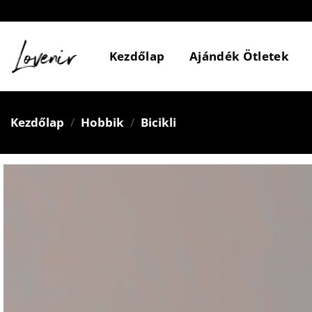
Skip
to
content
Kezdőlap
Ajándék Ötletek
Kezdőlap
/
Hobbik
/
Bicikli