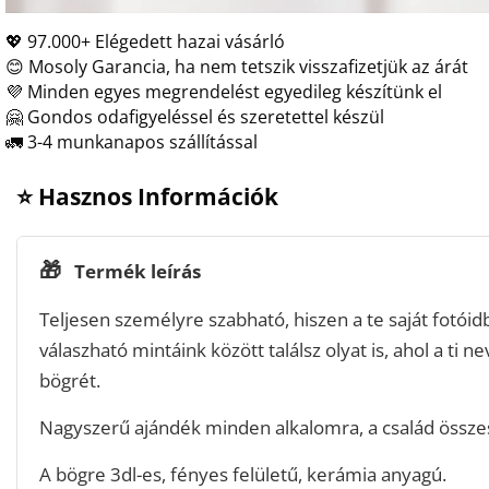
💖 97.000+ Elégedett hazai vásárló
😊 Mosoly Garancia, ha nem tetszik visszafizetjük az árát
💜 Minden egyes megrendelést egyedileg készítünk el
🤗 Gondos odafigyeléssel és szeretettel készül
🚛 3-4 munkanapos szállítással
⭐ Hasznos Információk
🎁
Termék leírás
Teljesen személyre szabható, hiszen a te saját fotóidbó
válaszható mintáink között találsz olyat is, ahol a ti ne
bögrét.
Nagyszerű ajándék minden alkalomra, a család összes
A bögre 3dl-es, fényes felületű, kerámia anyagú.