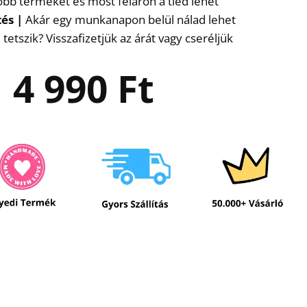
több terméket és most féláron a tiéd lehet
tés
|
Akár egy munkanapon belül nálad lehet
etszik? Visszafizetjük az árát vagy cseréljük
4 990
Ft