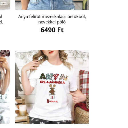
öl
Anya felirat mézeskalács betűkből,
l,
nevekkel póló
6490
Ft