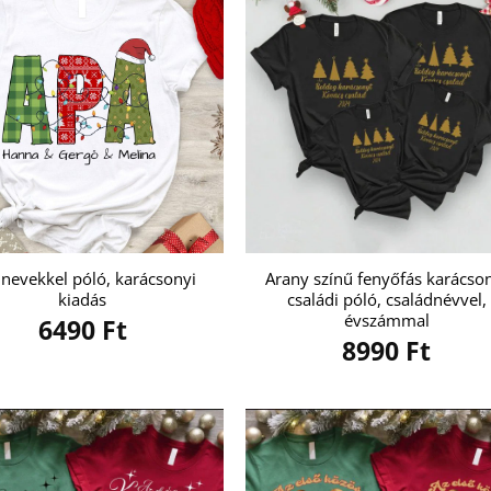
nevekkel póló, karácsonyi
Arany színű fenyőfás karácso
kiadás
családi póló, családnévvel,
évszámmal
6490
Ft
8990
Ft