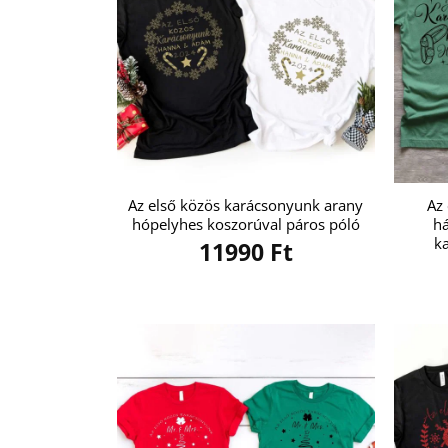
Az első közös karácsonyunk arany
Az
hópelyhes koszorúval páros póló
há
k
11990
Ft