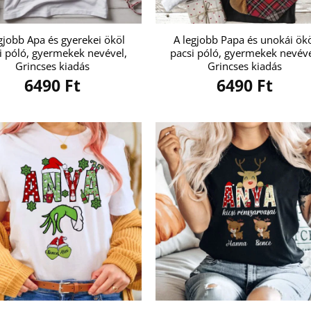
gjobb Apa és gyerekei ököl
A legjobb Papa és unokái ök
i póló, gyermekek nevével,
pacsi póló, gyermekek nevéve
Grincses kiadás
Grincses kiadás
6490
Ft
6490
Ft