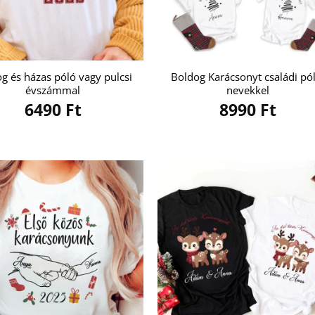
g és házas póló vagy pulcsi
Boldog Karácsonyt családi pó
évszámmal
nevekkel
6490
Ft
8990
Ft