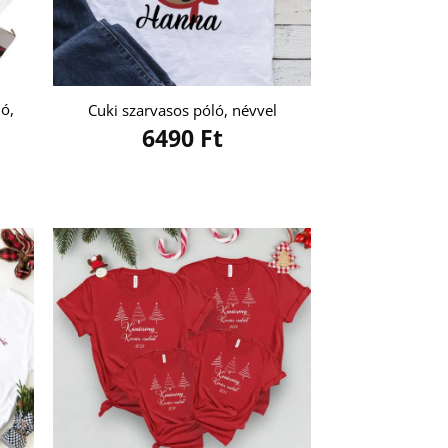
ló,
Cuki szarvasos póló, névvel
6490
Ft