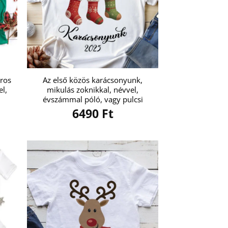
áros
Az első közös karácsonyunk,
el,
mikulás zoknikkal, névvel,
évszámmal póló, vagy pulcsi
6490
Ft