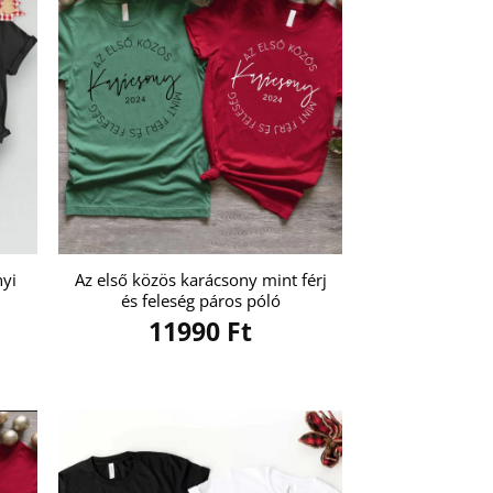
nyi
Az első közös karácsony mint férj
és feleség páros póló
11990
Ft