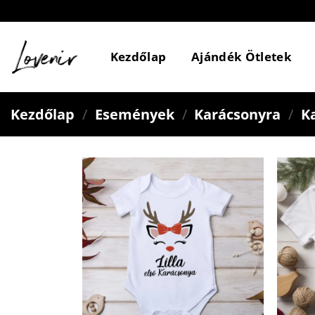
Skip
to
content
Kezdőlap
Ajándék Ötletek
Kezdőlap
/
Események
/
Karácsonyra
/
K