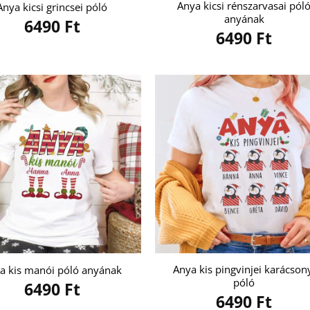
Anya kicsi rénszarvasai pól
Anya kicsi grincsei póló
anyának
6490
Ft
6490
Ft
Anya kis pingvinjei karácson
a kis manói póló anyának
póló
6490
Ft
6490
Ft