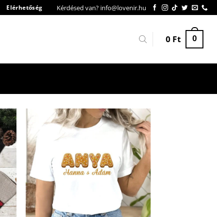
Kérdésed van? info@lovenir.hu
Elérhetőség
0
Ft
0