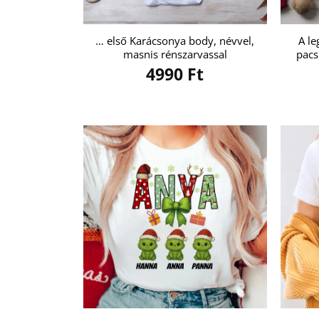
… első Karácsonya body, névvel,
A le
masnis rénszarvassal
pacs
4990
Ft