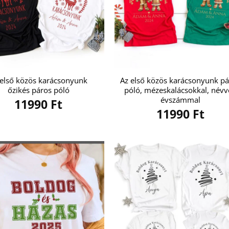
 első közös karácsonyunk
Az első közös karácsonyunk p
őzikés páros póló
póló, mézeskalácsokkal, névv
évszámmal
11990
Ft
11990
Ft