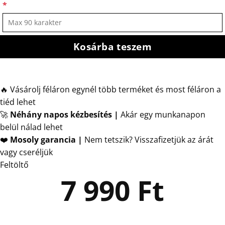
*
Kosárba teszem
🔥 Vásárolj féláron egynél több terméket és most féláron a
tiéd lehet
🚀
Néhány napos kézbesítés
|
Akár egy munkanapon
belül nálad lehet
❤️
Mosoly garancia |
Nem tetszik? Visszafizetjük az árát
vagy cseréljük
Feltöltő
7 990
Ft