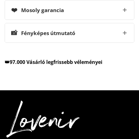
❤️
Mosoly garancia
📸
Fényképes útmutató
👑97.000 Vásárló legfrissebb véleményei