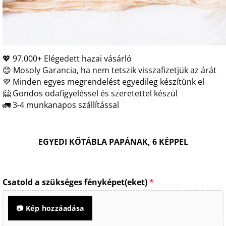
💖 97.000+ Elégedett hazai vásárló
😊 Mosoly Garancia, ha nem tetszik visszafizetjük az árát
💜 Minden egyes megrendelést egyedileg készítünk el
🤗 Gondos odafigyeléssel és szeretettel készül
🚛 3-4 munkanapos szállítással
EGYEDI KŐTÁBLA PAPÁNAK, 6 KÉPPEL
Csatold a szükséges fényképet(eket)
*
📷 Kép hozzáadása