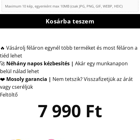
Maximum 10 kép, egyenként max 10MB (csak JPG, PNG, GIF, WEBP, HEIC)
Kosárba teszem
🔥 Vásárolj féláron egynél több terméket és most féláron a
tiéd lehet
🚀
Néhány napos kézbesítés
|
Akár egy munkanapon
belül nálad lehet
❤️
Mosoly garancia |
Nem tetszik? Visszafizetjük az árát
vagy cseréljük
Feltöltő
7 990
Ft