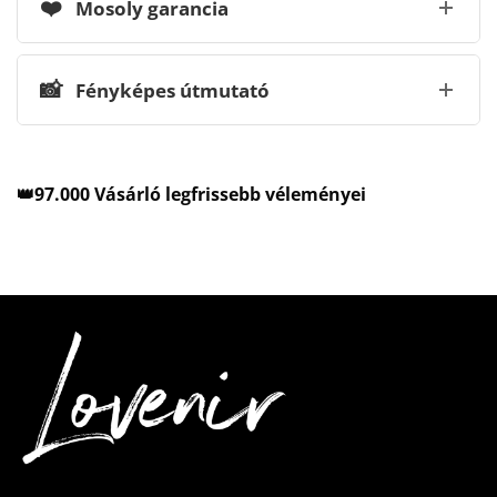
❤️
Mosoly garancia
📸
Fényképes útmutató
👑97.000 Vásárló legfrissebb véleményei