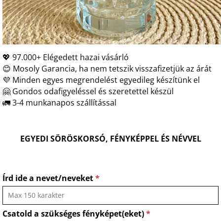
💖 97.000+ Elégedett hazai vásárló
😊 Mosoly Garancia, ha nem tetszik visszafizetjük az árát
💜 Minden egyes megrendelést egyedileg készítünk el
🤗 Gondos odafigyeléssel és szeretettel készül
🚛 3-4 munkanapos szállítással
EGYEDI SÖRÖSKORSÓ, FÉNYKÉPPEL ÉS NÉVVEL
Írd ide a nevet/neveket
*
Csatold a szükséges fényképet(eket)
*