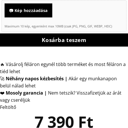
📷 Kép hozzáadása
Maximum 10 kép, egyenként max 10MB (csak JPG, PNG, GIF, WEBP, HEIC)
Kosárba teszem
🔥 Vásárolj féláron egynél több terméket és most féláron a
tiéd lehet
🚀
Néhány napos kézbesítés
|
Akár egy munkanapon
belül nálad lehet
❤️
Mosoly garancia |
Nem tetszik? Visszafizetjük az árát
vagy cseréljük
Feltöltő
7 390
Ft