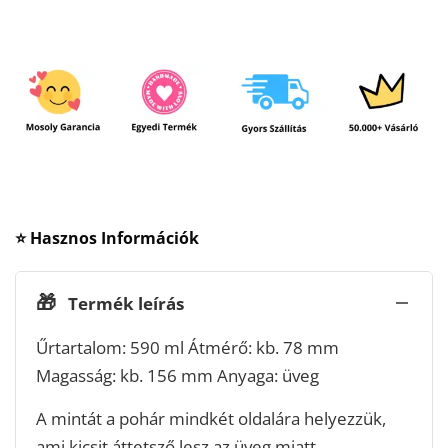
⭐ Hasznos Információk
🎁
Termék leírás
Űrtartalom: 590 ml Átmérő: kb. 78 mm
Magasság: kb. 156 mm Anyaga: üveg
A mintát a pohár mindkét oldalára helyezzük,
ami kicsit áttetsző lesz az üveg miatt.