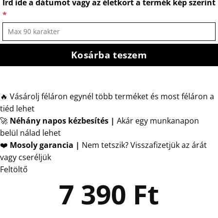
Írd ide a dátumot vagy az életkort a termék kép szerint
*
Kosárba teszem
🔥 Vásárolj féláron egynél több terméket és most féláron a
tiéd lehet
🚀
Néhány napos kézbesítés
|
Akár egy munkanapon
belül nálad lehet
❤️
Mosoly garancia |
Nem tetszik? Visszafizetjük az árát
vagy cseréljük
Feltöltő
7 390
Ft