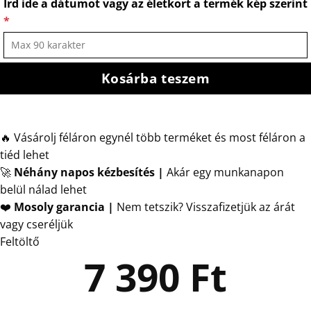
Írd ide a dátumot vagy az életkort a termék kép szerint
*
Kosárba teszem
🔥 Vásárolj féláron egynél több terméket és most féláron a
tiéd lehet
🚀
Néhány napos kézbesítés
|
Akár egy munkanapon
belül nálad lehet
❤️
Mosoly garancia |
Nem tetszik? Visszafizetjük az árát
vagy cseréljük
Feltöltő
7 390
Ft