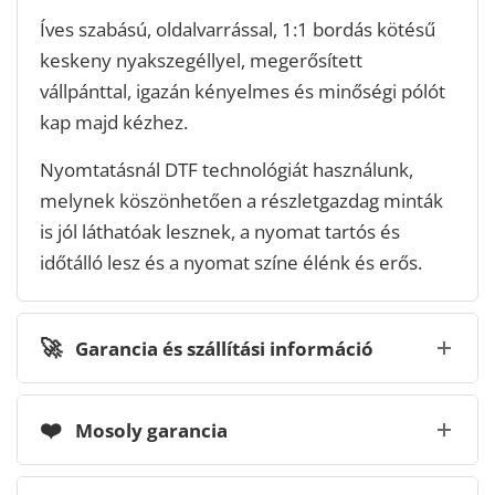
Íves szabású, oldalvarrással, 1:1 bordás kötésű
keskeny nyakszegéllyel, megerősített
vállpánttal, igazán kényelmes és minőségi pólót
kap majd kézhez.
Nyomtatásnál DTF technológiát használunk,
melynek köszönhetően a részletgazdag minták
is jól láthatóak lesznek, a nyomat tartós és
időtálló lesz és a nyomat színe élénk és erős.
🚀
Garancia és szállítási információ
❤️
Mosoly garancia