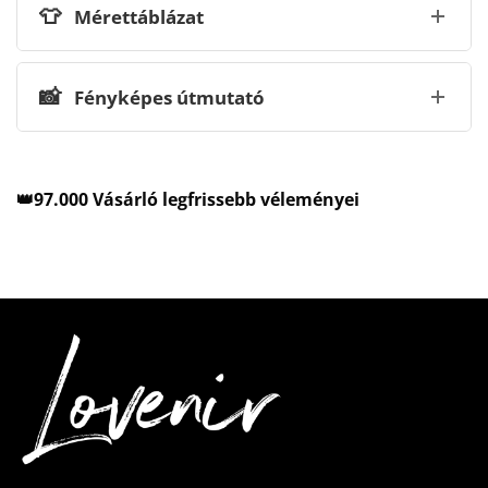
👕
Mérettáblázat
📸
Fényképes útmutató
👑97.000 Vásárló legfrissebb véleményei