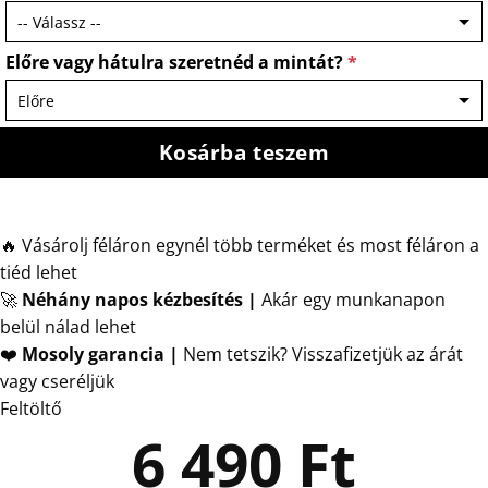
Előre vagy hátulra szeretnéd a mintát?
*
Kosárba teszem
🔥 Vásárolj féláron egynél több terméket és most féláron a
tiéd lehet
🚀
Néhány napos kézbesítés
|
Akár egy munkanapon
belül nálad lehet
❤️
Mosoly garancia |
Nem tetszik? Visszafizetjük az árát
vagy cseréljük
Feltöltő
6 490
Ft