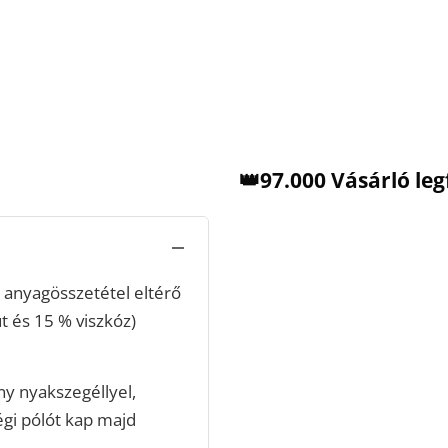
👑97.000 Vásárló le
anyagösszetétel eltérő
t és 15 % viszkóz)
ny nyakszegéllyel,
égi pólót kap majd