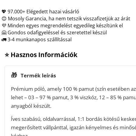
💖 97.000+ Elégedett hazai vásárló
😊 Mosoly Garancia, ha nem tetszik visszafizetjük az árát
💜 Minden egyes megrendelést egyedileg készítünk el
🤗 Gondos odafigyeléssel és szeretettel készül
🚛 3-4 munkanapos szállítással
⭐ Hasznos Információk
🎁
Termék leírás
Prémium póló, amely 100 % pamut (szín esetében az 
lehet – 03 – 97 % pamut, 3 % viszkóz, 12 – 85 % pamu
anyagból készült.
Íves szabású, oldalvarrással, 1:1 bordás kötésű keske
megerősített vállpánttal, igazán kényelmes és minős
kézhez.