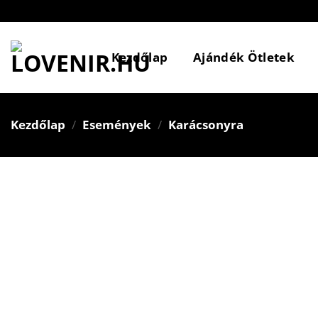
Skip
to
content
Kezdőlap
Ajándék Ötletek
Kezdőlap
/
Események
/
Karácsonyra