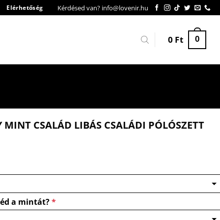
Kérdésed van? info@lovenir.hu
Elérhetőség
0
Ft
0
 MINT CSALÁD LIBÁS CSALÁDI PÓLÓSZETT
néd a mintát?
*