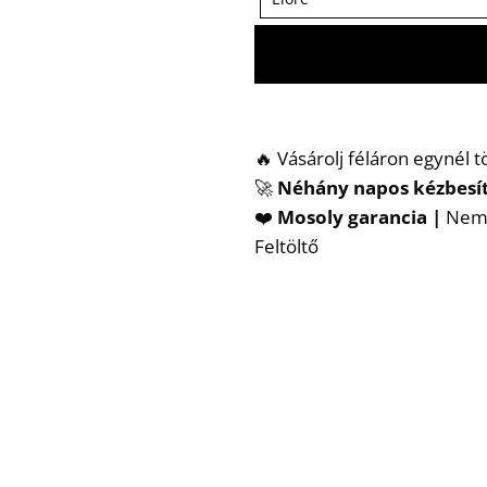
🔥 Vásárolj féláron egynél 
🚀
Néhány napos kézbesí
❤️
Mosoly garancia |
Nem t
Feltöltő