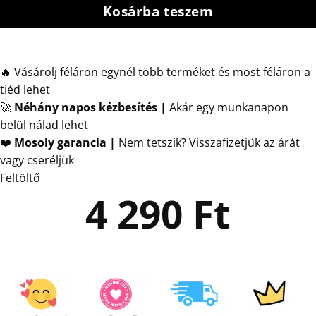
Kosárba teszem
🔥 Vásárolj féláron egynél több terméket és most féláron a
tiéd lehet
🚀
Néhány napos kézbesítés
|
Akár egy munkanapon
belül nálad lehet
❤️
Mosoly garancia |
Nem tetszik? Visszafizetjük az árát
vagy cseréljük
Feltöltő
4 290
Ft