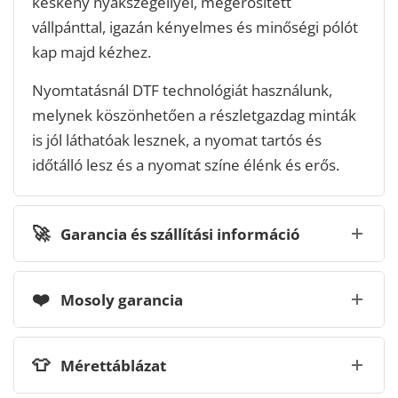
keskeny nyakszegéllyel, megerősített
vállpánttal, igazán kényelmes és minőségi pólót
kap majd kézhez.
Nyomtatásnál DTF technológiát használunk,
melynek köszönhetően a részletgazdag minták
is jól láthatóak lesznek, a nyomat tartós és
időtálló lesz és a nyomat színe élénk és erős.
🚀
Garancia és szállítási információ
❤️
Mosoly garancia
👕
Mérettáblázat