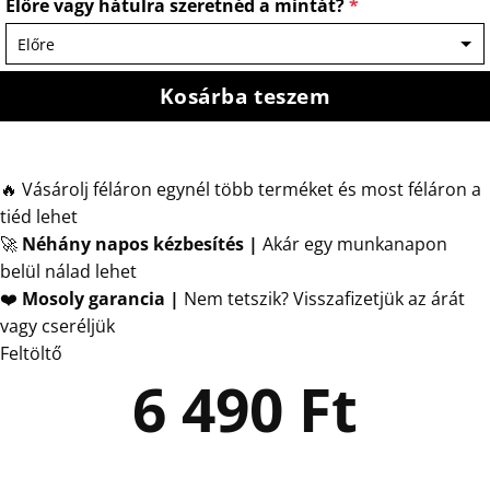
Előre vagy hátulra szeretnéd a mintát?
*
Kosárba teszem
🔥 Vásárolj féláron egynél több terméket és most féláron a
tiéd lehet
🚀
Néhány napos kézbesítés
|
Akár egy munkanapon
belül nálad lehet
❤️
Mosoly garancia |
Nem tetszik? Visszafizetjük az árát
vagy cseréljük
Feltöltő
6 490
Ft