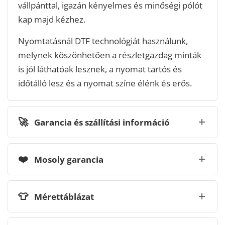
vállpánttal, igazán kényelmes és minőségi pólót
kap majd kézhez.
Nyomtatásnál DTF technológiát használunk,
melynek köszönhetően a részletgazdag minták
is jól láthatóak lesznek, a nyomat tartós és
időtálló lesz és a nyomat színe élénk és erős.
🚀
Garancia és szállítási információ
❤️
Mosoly garancia
👕
Mérettáblázat