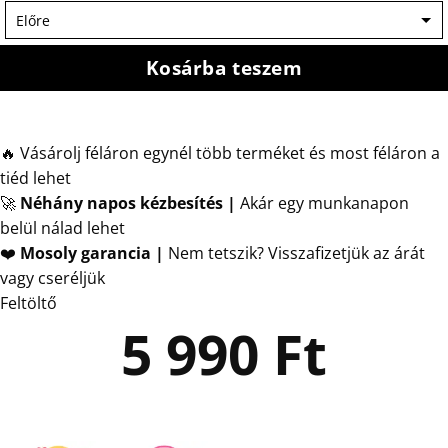
Kosárba teszem
🔥 Vásárolj féláron egynél több terméket és most féláron a
tiéd lehet
🚀
Néhány napos kézbesítés
|
Akár egy munkanapon
belül nálad lehet
❤️
Mosoly garancia |
Nem tetszik? Visszafizetjük az árát
vagy cseréljük
Feltöltő
5 990
Ft