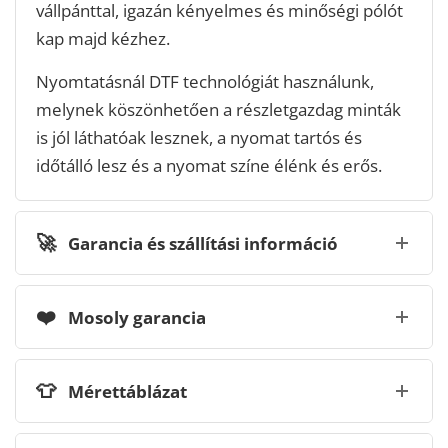
vállpánttal, igazán kényelmes és minőségi pólót
kap majd kézhez.
Nyomtatásnál DTF technológiát használunk,
melynek köszönhetően a részletgazdag minták
is jól láthatóak lesznek, a nyomat tartós és
időtálló lesz és a nyomat színe élénk és erős.
🚀
Garancia és szállítási információ
❤️
Mosoly garancia
👕
Mérettáblázat