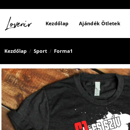
Skip
to
content
Kezdőlap
Ajándék Ötletek
Kezdőlap
/
Sport
/
Forma1