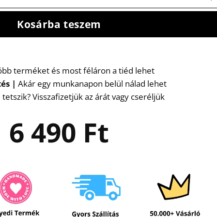
Kosárba teszem
több terméket és most féláron a tiéd lehet
tés
|
Akár egy munkanapon belül nálad lehet
etszik? Visszafizetjük az árát vagy cseréljük
6 490
Ft