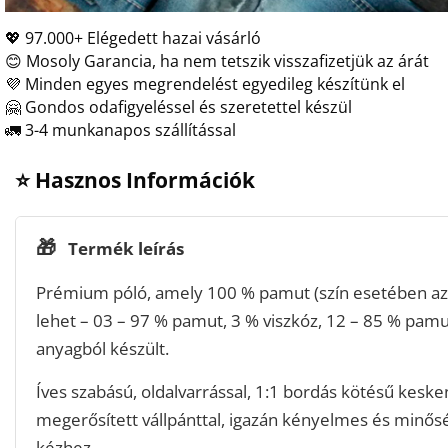
💖 97.000+ Elégedett hazai vásárló
😊 Mosoly Garancia, ha nem tetszik visszafizetjük az árát
💜 Minden egyes megrendelést egyedileg készítünk el
🤗 Gondos odafigyeléssel és szeretettel készül
🚛 3-4 munkanapos szállítással
⭐ Hasznos Információk
🎁
Termék leírás
Prémium póló, amely 100 % pamut (szín esetében az 
lehet – 03 – 97 % pamut, 3 % viszkóz, 12 – 85 % pamu
anyagból készült.
Íves szabású, oldalvarrással, 1:1 bordás kötésű keske
megerősített vállpánttal, igazán kényelmes és minős
kézhez.