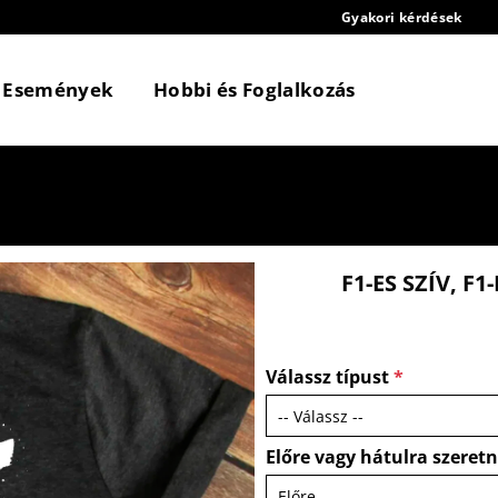
Gyakori kérdések
Események
Hobbi és Foglalkozás
F1-ES SZÍV, F
Válassz típust
*
Előre vagy hátulra szeret