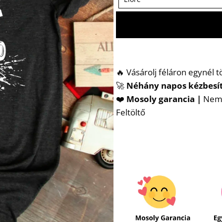
🔥 Vásárolj féláron egynél 
🚀
Néhány napos kézbesí
❤️
Mosoly garancia |
Nem t
Feltöltő