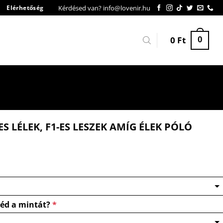
Kérdésed van? info@lovenir.hu
Elérhetőség
0
Ft
0
1-ES LÉLEK, F1-ES LESZEK AMÍG ÉLEK PÓLÓ
néd a mintát?
*