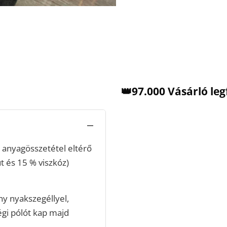
👑97.000 Vásárló le
anyagösszetétel eltérő
t és 15 % viszkóz)
ny nyakszegéllyel,
égi pólót kap majd