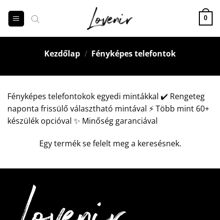
Skip
to
0
content
Kezdőlap
/
Fényképes telefontok
Fényképes telefontokok egyedi mintákkal ✔️ Rengeteg
naponta frissülő választható mintával ⚡️ Több mint 60+
készülék opcióval ✨ Minőség garanciával
Egy termék se felelt meg a keresésnek.