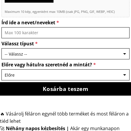
Maximum 10 kép, egyenként max 10MB (csak JPG, PNG, GIF, WEBP, HEIC)
Írd ide a nevet/neveket
*
Válassz típust
*
Előre vagy hátulra szeretnéd a mintát?
*
Kosárba teszem
🔥 Vásárolj féláron egynél több terméket és most féláron a
tiéd lehet
🚀
Néhány napos kézbesítés
|
Akár egy munkanapon