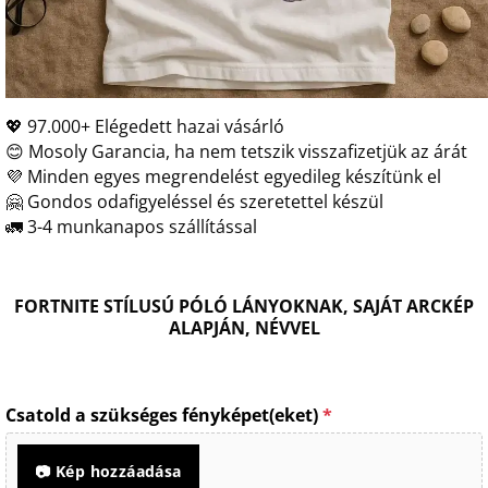
💖 97.000+ Elégedett hazai vásárló
😊 Mosoly Garancia, ha nem tetszik visszafizetjük az árát
💜 Minden egyes megrendelést egyedileg készítünk el
🤗 Gondos odafigyeléssel és szeretettel készül
🚛 3-4 munkanapos szállítással
FORTNITE STÍLUSÚ PÓLÓ LÁNYOKNAK, SAJÁT ARCKÉP
ALAPJÁN, NÉVVEL
Csatold a szükséges fényképet(eket)
*
📷 Kép hozzáadása