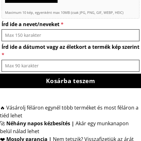
Maximum 10 kép, egyenként max 10MB (csak JPG, PNG, GIF, WEBP, HEIC)
Írd ide a nevet/neveket
*
Írd ide a dátumot vagy az életkort a termék kép szerint
*
Kosárba teszem
🔥 Vásárolj féláron egynél több terméket és most féláron a
tiéd lehet
🚀
Néhány napos kézbesítés
|
Akár egy munkanapon
belül nálad lehet
❤️
Mosoly garancia |
Nem tetszik? Visszafizetjük az árát