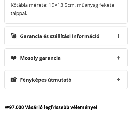
Kőtábla mérete: 19×13,5cm, műanyag fekete
talppal.
🚀
Garancia és szállítási információ
❤️
Mosoly garancia
📸
Fényképes útmutató
👑97.000 Vásárló legfrissebb véleményei