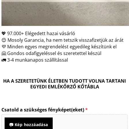
💖 97.000+ Elégedett hazai vásárló
😊 Mosoly Garancia, ha nem tetszik visszafizetjük az árát
💜 Minden egyes megrendelést egyedileg készítünk el
🤗 Gondos odafigyeléssel és szeretettel készül
🚛 3-4 munkanapos szállítással
HA A SZERETETÜNK ÉLETBEN TUDOTT VOLNA TARTANI
EGYEDI EMLÉKŐRZŐ KŐTÁBLA
Csatold a szükséges fényképet(eket)
*
📷 Kép hozzáadása