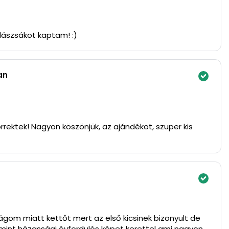
lászsákot kaptam! :)
an
rrektek! Nagyon köszönjük, az ajándékot, szuper kis
gom miatt kettőt mert az első kicsinek bizonyult de
mint házassági évfordulós képet kerettel ami nagyon