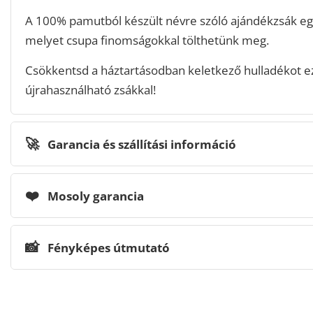
A 100% pamutból készült névre szóló ajándékzsák e
melyet csupa finomságokkal tölthetünk meg.
Csökkentsd a háztartásodban keletkező hulladékot ezz
újrahasználható zsákkal!
🚀
Garancia és szállítási információ
❤️
Mosoly garancia
📸
Fényképes útmutató