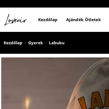
Skip
to
content
Kezdőlap
Ajándék Ötletek
Kezdőlap
/
Gyerek
/
Labubu