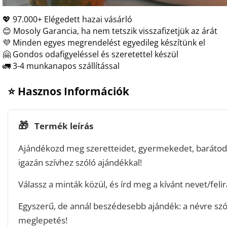
💖 97.000+ Elégedett hazai vásárló
😊 Mosoly Garancia, ha nem tetszik visszafizetjük az árát
💜 Minden egyes megrendelést egyedileg készítünk el
🤗 Gondos odafigyeléssel és szeretettel készül
🚛 3-4 munkanapos szállítással
⭐ Hasznos Információk
🎁
Termék leírás
Ajándékozd meg szeretteidet, gyermekedet, barátoda
igazán szívhez szóló ajándékkal!
Válassz a minták közül, és írd meg a kívánt nevet/felir
Egyszerű, de annál beszédesebb ajándék: a névre szól
meglepetés!