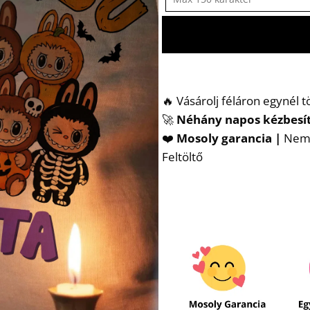
🔥 Vásárolj féláron egynél 
🚀
Néhány napos kézbesí
❤️
Mosoly garancia |
Nem t
Feltöltő