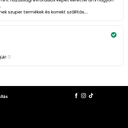
.
ek szuper termékek és korrekt szállítás.
jük! ♡
állás