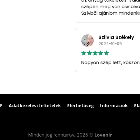
szépen meg van csinálva
Szívből ajánlom mindenkin
Köszönöm szépen.
Szilvia Székely
2024-10-05
Nagyon szép lett, köszön
F
Adatkezelési feltételek
Elérhetőség
Információk
El
Minden jog fenntartva 2026 ©
Lovenir