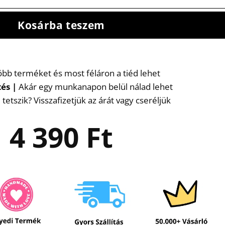
Kosárba teszem
több terméket és most féláron a tiéd lehet
tés
|
Akár egy munkanapon belül nálad lehet
etszik? Visszafizetjük az árát vagy cseréljük
4 390
Ft