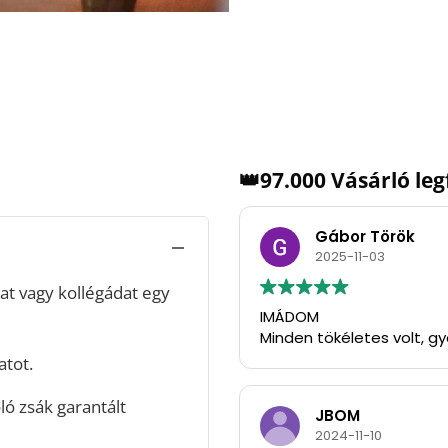
👑97.000 Vásárló le
Gábor Török
2025-11-03
t vagy kollégádat egy
IMÁDOM
Minden tökéletes volt, g
atot.
ó zsák garantált
JBOM
2024-11-10