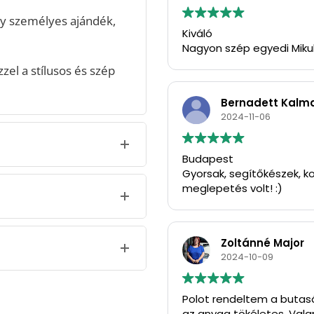
gy személyes ajándék,
Kiváló
Nagyon szép egyedi Miku
el a stílusos és szép
Bernadett Kalm
2024-11-06
Budapest
Gyorsak, segítőkészek, ko
meglepetés volt! :)
Zoltánné Major
2024-10-09
Polot rendeltem a butasá
az anyag tökéletes. Vala