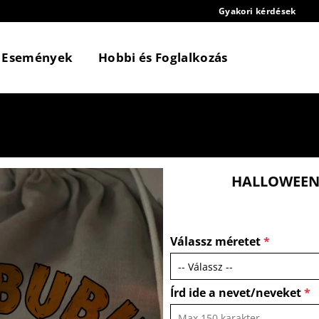
Gyakori kérdések
Események
Hobbi és Foglalkozás
HALLOWEENI
Válassz méretet
*
Írd ide a nevet/neveket
*