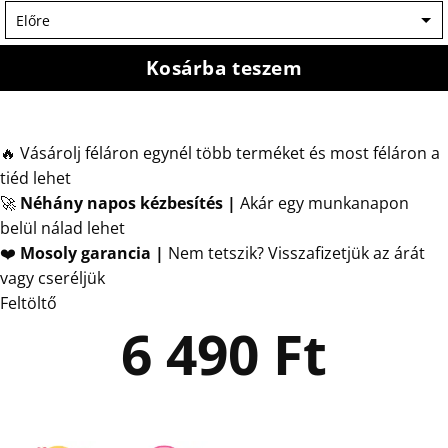
Kosárba teszem
🔥 Vásárolj féláron egynél több terméket és most féláron a
tiéd lehet
🚀
Néhány napos kézbesítés
|
Akár egy munkanapon
belül nálad lehet
❤️
Mosoly garancia |
Nem tetszik? Visszafizetjük az árát
vagy cseréljük
Feltöltő
6 490
Ft