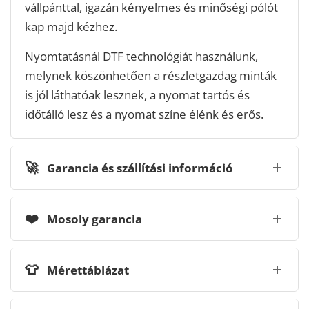
vállpánttal, igazán kényelmes és minőségi pólót
kap majd kézhez.
Nyomtatásnál DTF technológiát használunk,
melynek köszönhetően a részletgazdag minták
is jól láthatóak lesznek, a nyomat tartós és
időtálló lesz és a nyomat színe élénk és erős.
🚀
Garancia és szállítási információ
❤️
Mosoly garancia
👕
Mérettáblázat