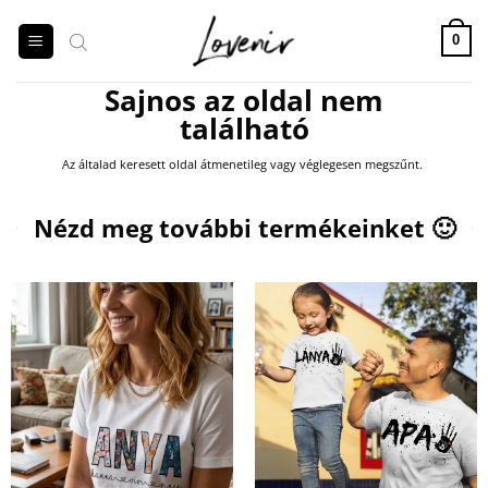
Skip
to
0
content
Sajnos az oldal nem
található
Az általad keresett oldal átmenetileg vagy véglegesen megszűnt.
Products
search
Nézd meg további termékeinket 🙂