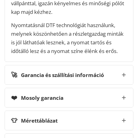
vállpánttal, igazán kényelmes és minőségi pólót
kap majd kézhez.
Nyomtatásnál DTF technológiát használunk,
melynek köszönhetően a részletgazdag minták
is jól láthatóak lesznek, a nyomat tartós és
időtálló lesz és a nyomat színe élénk és erős.
🚀
Garancia és szállítási információ
❤️
Mosoly garancia
👕
Mérettáblázat