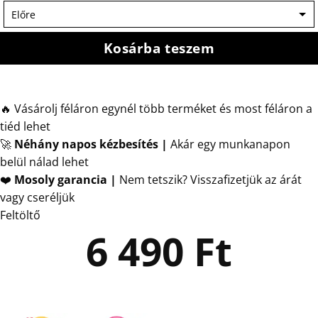
Kosárba teszem
🔥 Vásárolj féláron egynél több terméket és most féláron a
tiéd lehet
🚀
Néhány napos kézbesítés
|
Akár egy munkanapon
belül nálad lehet
❤️
Mosoly garancia |
Nem tetszik? Visszafizetjük az árát
vagy cseréljük
Feltöltő
6 490
Ft