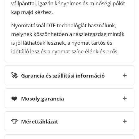
vállpánttal, igazán kényelmes és minőségi pólót
kap majd kézhez.
Nyomtatásnál DTF technológiát használunk,
melynek köszönhetően a részletgazdag minták
is jól láthatóak lesznek, a nyomat tartós és
időtálló lesz és a nyomat színe élénk és erős.
🚀
Garancia és szállítási információ
❤️
Mosoly garancia
👕
Mérettáblázat