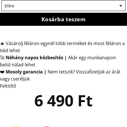
Kosárba teszem
🔥 Vásárolj féláron egynél több terméket és most féláron a
tiéd lehet
🚀
Néhány napos kézbesítés
|
Akár egy munkanapon
belül nálad lehet
❤️
Mosoly garancia |
Nem tetszik? Visszafizetjük az árát
vagy cseréljük
Feltöltő
6 490
Ft