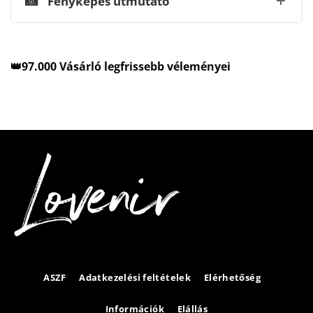
📸
Fényképes útmutató
👑97.000 Vásárló legfrissebb véleményei
ASZF
Adatkezelési feltételek
Elérhetőség
Információk
Elállás