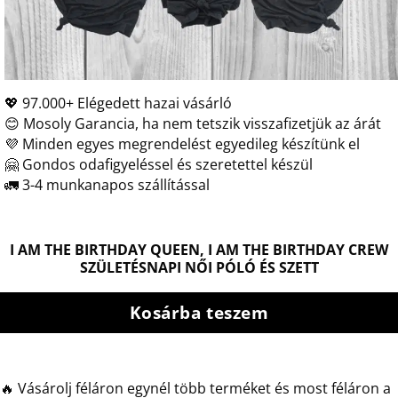
💖 97.000+ Elégedett hazai vásárló
😊 Mosoly Garancia, ha nem tetszik visszafizetjük az árát
💜 Minden egyes megrendelést egyedileg készítünk el
🤗 Gondos odafigyeléssel és szeretettel készül
🚛 3-4 munkanapos szállítással
I AM THE BIRTHDAY QUEEN, I AM THE BIRTHDAY CREW
SZÜLETÉSNAPI NŐI PÓLÓ ÉS SZETT
Kosárba teszem
🔥 Vásárolj féláron egynél több terméket és most féláron a