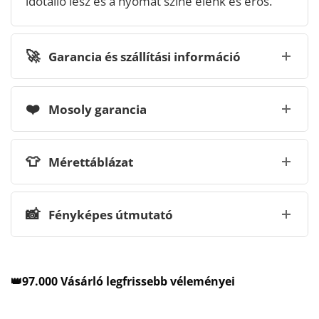
időtálló lesz és a nyomat színe élénk és erős.
🚀
Garancia és szállítási információ
❤️
Mosoly garancia
👕
Mérettáblázat
📸
Fényképes útmutató
👑97.000 Vásárló legfrissebb véleményei