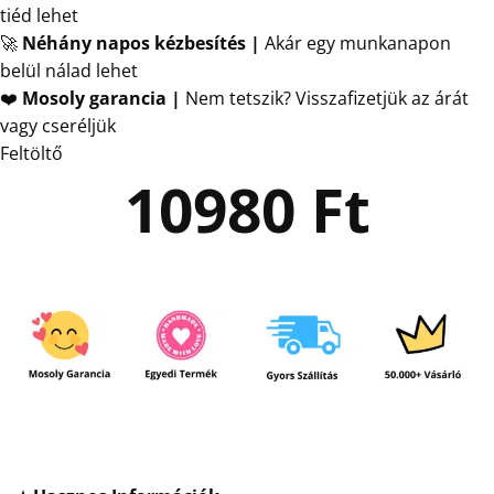
tiéd lehet
🚀
Néhány napos kézbesítés
|
Akár egy munkanapon
belül nálad lehet
❤️
Mosoly garancia |
Nem tetszik? Visszafizetjük az árát
vagy cseréljük
Feltöltő
10980
Ft