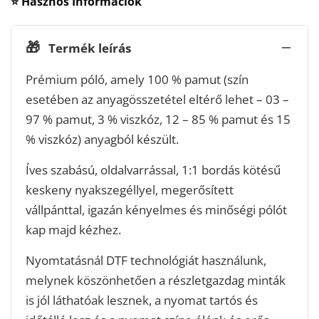
⭐ Hasznos Információk
🎁
Termék leírás
Prémium póló, amely 100 % pamut (szín
esetében az anyagösszetétel eltérő lehet – 03 –
97 % pamut, 3 % viszkóz, 12 – 85 % pamut és 15
% viszkóz) anyagból készült.
Íves szabású, oldalvarrással, 1:1 bordás kötésű
keskeny nyakszegéllyel, megerősített
vállpánttal, igazán kényelmes és minőségi pólót
kap majd kézhez.
Nyomtatásnál DTF technológiát használunk,
melynek köszönhetően a részletgazdag minták
is jól láthatóak lesznek, a nyomat tartós és