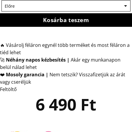
Kosárba teszem
🔥 Vásárolj féláron egynél több terméket és most féláron a
tiéd lehet
🚀
Néhány napos kézbesítés
|
Akár egy munkanapon
belül nálad lehet
❤️
Mosoly garancia |
Nem tetszik? Visszafizetjük az árát
vagy cseréljük
Feltöltő
6 490
Ft