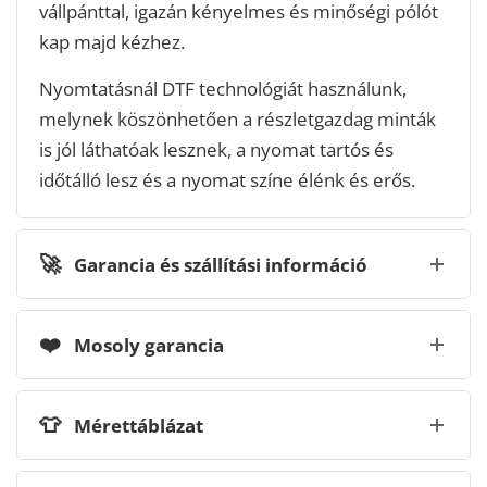
vállpánttal, igazán kényelmes és minőségi pólót
kap majd kézhez.
Nyomtatásnál DTF technológiát használunk,
melynek köszönhetően a részletgazdag minták
is jól láthatóak lesznek, a nyomat tartós és
időtálló lesz és a nyomat színe élénk és erős.
🚀
Garancia és szállítási információ
❤️
Mosoly garancia
👕
Mérettáblázat