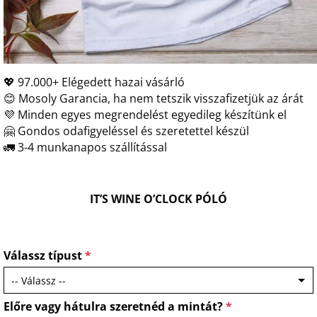
💖 97.000+ Elégedett hazai vásárló
😊 Mosoly Garancia, ha nem tetszik visszafizetjük az árát
💜 Minden egyes megrendelést egyedileg készítünk el
🤗 Gondos odafigyeléssel és szeretettel készül
🚛 3-4 munkanapos szállítással
IT’S WINE O’CLOCK PÓLÓ
Válassz típust
*
Előre vagy hátulra szeretnéd a mintát?
*