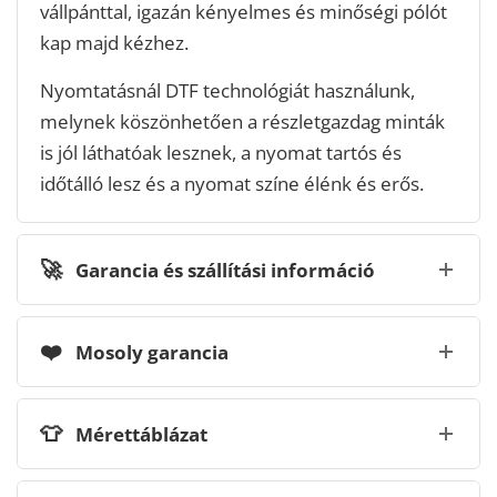
vállpánttal, igazán kényelmes és minőségi pólót
kap majd kézhez.
Nyomtatásnál DTF technológiát használunk,
melynek köszönhetően a részletgazdag minták
is jól láthatóak lesznek, a nyomat tartós és
időtálló lesz és a nyomat színe élénk és erős.
🚀
Garancia és szállítási információ
❤️
Mosoly garancia
👕
Mérettáblázat