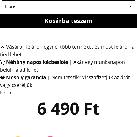
Kosárba teszem
🔥 Vásárolj féláron egynél több terméket és most féláron a
tiéd lehet
🚀
Néhány napos kézbesítés
|
Akár egy munkanapon
belül nálad lehet
❤️
Mosoly garancia |
Nem tetszik? Visszafizetjük az árát
vagy cseréljük
Feltöltő
6 490
Ft